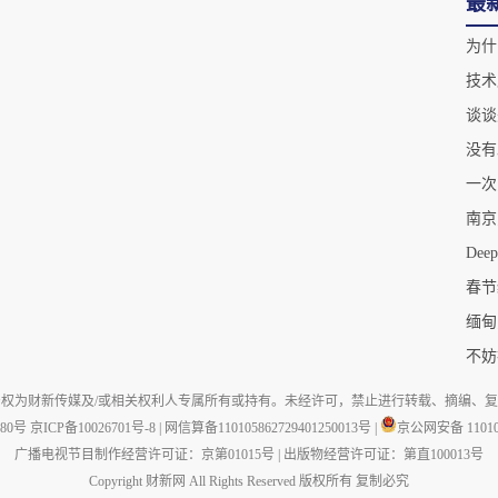
最
技术
谈谈
一次
De
春节
缅甸
权为财新传媒及/或相关权利人专属所有或持有。未经许可，禁止进行转载、摘编、
880号
京ICP备10026701号-8
|
网信算备110105862729401250013号
|
京公网安备 110105
广播电视节目制作经营许可证：京第01015号
|
出版物经营许可证：第直100013号
Copyright 财新网 All Rights Reserved 版权所有 复制必究