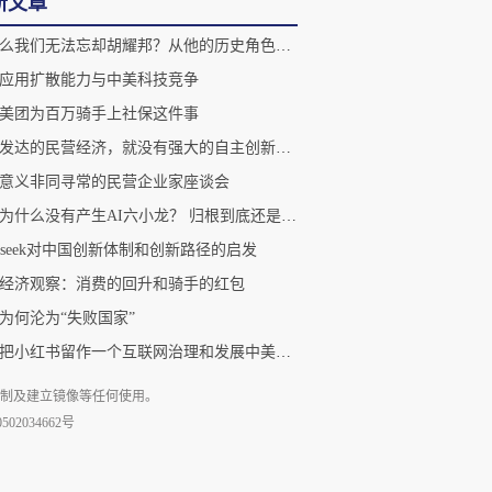
新文章
为什么我们无法忘却胡耀邦？从他的历史角色、精神遗产说起
应用扩散能力与中美科技竞争
美团为百万骑手上社保这件事
没有发达的民营经济，就没有强大的自主创新体系
意义非同寻常的民营企业家座谈会
南京为什么没有产生AI六小龙？ 归根到底还是市场经济发育不足
epseek对中国创新体制和创新路径的启发
经济观察：消费的回升和骑手的红包
为何沦为“失败国家”
不妨把小红书留作一个互联网治理和发展中美民间友谊的特区
复制及建立镜像等任何使用。
02034662号