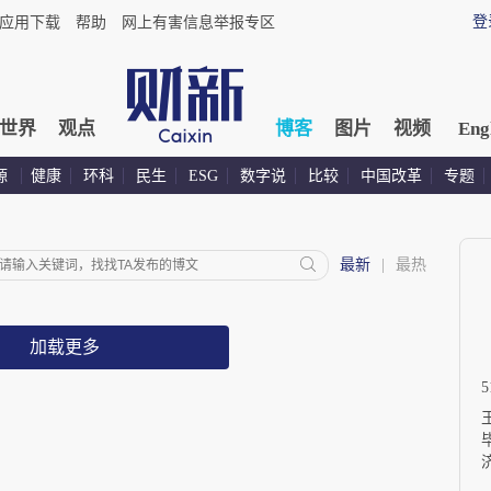
登
应用下载
帮助
网上有害信息举报专区
世界
观点
博客
图片
视频
Eng
源
健康
环科
民生
ESG
数字说
比较
中国改革
专题
最新
|
最热
加载更多