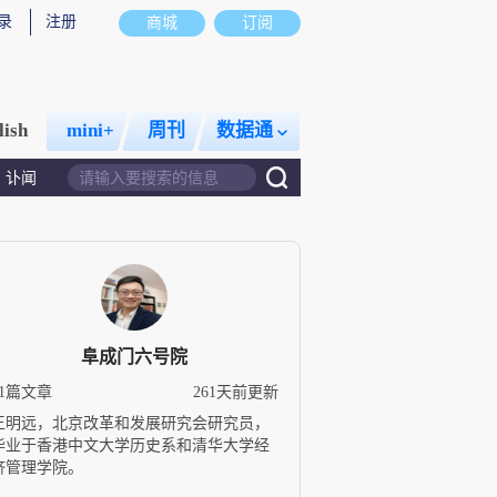
录
注册
商城
订阅
lish
mini+
周刊
数据通
讣闻
阜成门六号院
51篇文章
261天前更新
王明远，北京改革和发展研究会研究员，
毕业于香港中文大学历史系和清华大学经
济管理学院。